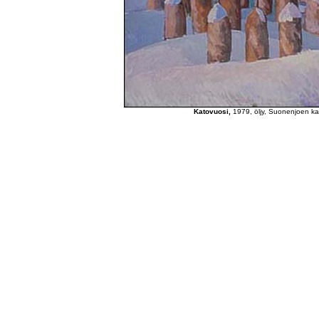
Katovuosi,
1979, öljy, Suonenjoen k