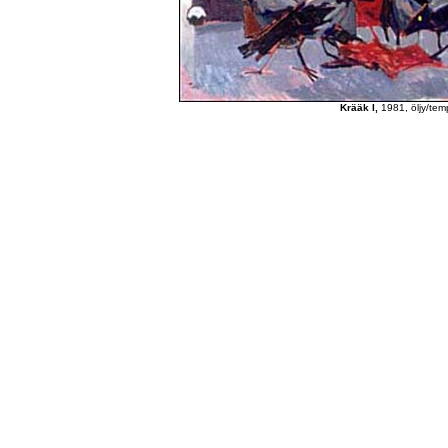
Krääk I,
1981, öljy/tem