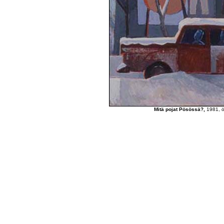
Mitä pojat Pösössä?,
1981, ö