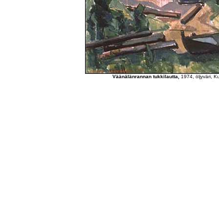
Väänälänrannan tukkilautta,
1974, öljyväri, 